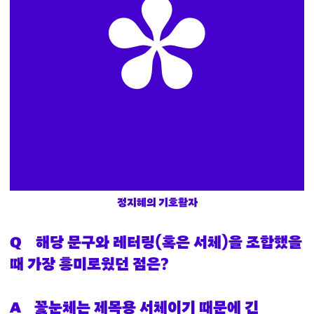

정지혜
의 기호활자
Q
해당 문구와 레터링(혹은 서체)을 조합했을
때 가장 흥미로웠던 점은?
A
꽃눈체는 제목용 서체이기 때문에 긴